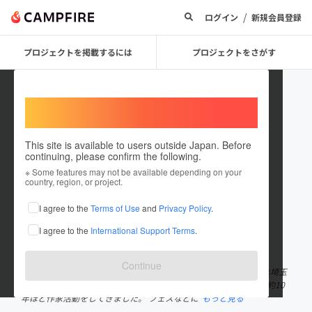
/
ログイン
新規会員登録
プロジェクトを掲載するには
プロジェクトをさがす
Welcome,
International users
This site is available to users outside Japan. Before
continuing, please confirm the following.
amiamiamy
※ Some features may not be available depending on your
country, region, or project.
プロジェクトオーナー
I agree to the
Terms of Use
and
Privacy Policy
.
これまでに1件のプロジェクトを投稿しています
I agree to the
International Support Terms
.
在住国：日本
現在地：東京都
出身国：日本
出身地：埼玉県
Continue
はじめまして、ハンドメイド作家のamiと申します。 ★長崎生まれ埼玉
育ち ★雑貨が好きで、雑貨屋さんで勤務していました。 これまで約10
年ほど作家活動をしてきました。 フェスなどに
もっと見る