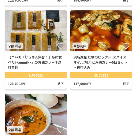
1,216,000JPY
終了
148,900JPY
終了
静岡県
静岡県
【辛いモノ好きさん集合！】冬に食
浜名湖産 牡蠣のピックル(スパイス
べたいammikkalの冷凍カレー＊送
オイル漬け)と冷凍カレー5個セット
料無料
＊送料込み
SUCCESS
SUCCESS
128,000JPY
終了
147,000JPY
終了
静岡県