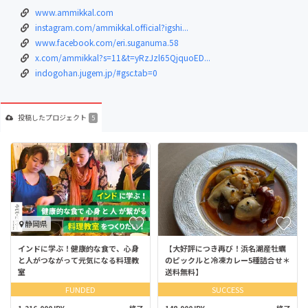
www.ammikkal.com
instagram.com/ammikkal.official?igshi...
www.facebook.com/eri.suganuma.58
x.com/ammikkal?s=11&t=yRzJzl65QjquoED...
indogohan.jugem.jp/#gsc.tab=0
投稿した
プロジェクト
5
静岡県
インドに学ぶ！健康的な食で、心身
【大好評につき再び！浜名湖産牡蠣
と人がつながって元気になる料理教
のピックルと冷凍カレー5種詰合せ＊
室
送料無料】
FUNDED
SUCCESS