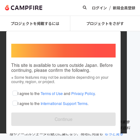
/
ログイン
新規会員登録
プロジェクトを掲載するには
プロジェクトをさがす
Welcome,
International users
This site is available to users outside Japan. Before
continuing, please confirm the following.
ammikkal
※ Some features may not be available depending on your
country, region, or project.
プロジェクトオーナー
I agree to the
Terms of Use
and
Privacy Policy
.
これまでに2回支援して5件のプロジェクトを投稿しています
I agree to the
International Support Terms
.
在住国：日本
現在地：静岡県
出身国：日本
出身地：未設定
Continue
店主菅沼映里は、精神科病院やクリニックで地域生活支援を行う作業療
法の仕事に長年従事しながら、20代に海外旅行で出会ったインド家庭料
理やアーユルヴェーダの魅力に虜になり、現地に何度も
もっと見る