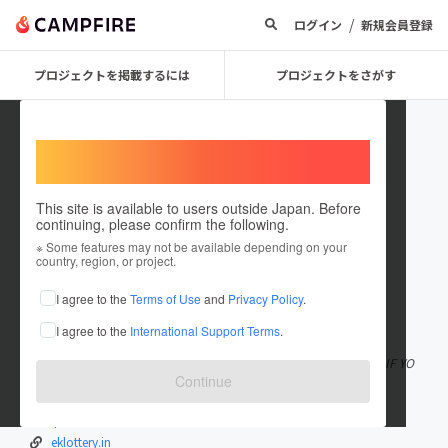
/
ログイン
新規会員登録
プロジェクトを掲載するには
プロジェクトをさがす
Welcome,
International users
This site is available to users outside Japan. Before
continuing, please confirm the following.
angelocruz23
※ Some features may not be available depending on your
country, region, or project.
I agree to the
Terms of Use
and
Privacy Policy
.
在住国：日本
現在地：岩手県
I agree to the
International Support Terms
.
出身国：レユニオン
I LOVE GAMING. KINDLY VISIT MY LINK https://iplwin-india.com IF YO
Continue
U WANT TO PLAY WITH ME R
もっと見る
iplwin-india.com
eklottery.in