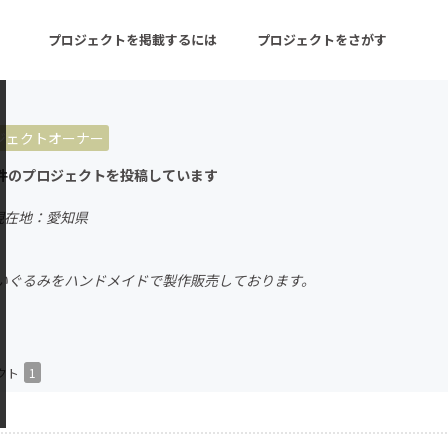
プロジェクトを掲載するには
プロジェクトをさがす
ジェクトオーナー
ターン
注目の新着プロジェクト
募集終了が近いプロ
件のプロジェクトを投稿しています
現在地：愛知県
音楽
舞台・パフォーマンス
いぐるみをハンドメイドで製作販売しております。
ゲーム・サービス開発
フード・飲食店
書籍・雑誌出版
アニメ・漫画
チャレンジ
ビューティー・ヘルス
クト
1