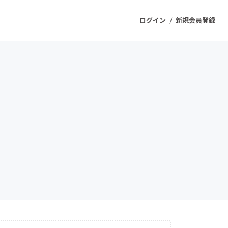
/
ログイン
新規会員登録
ジェクト
もうすぐ公開されます
プロダクト
ファッション
スポーツ
ケア
ソーシャルグッド