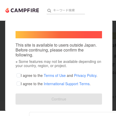
Welcome,
International users
aniR
プロ
人気のプロジェクト
注目のリ
This site is available to users outside Japan.
これまでに1
Before continuing, please confirm the
following.
在住国：日本
※ Some features may not be available depending on
アート・写真
出身国：未設定
your country, region, or project.
ファンシーなぬ
テクノロジー・ガジェット
I agree to the
Terms of Use
and
Privacy Policy
.
I agree to the
International Support Terms
.
映像・映画
ビジネス・起業
支援した
プロジェクト
0
投稿した
プロジェ
Continue
まちづくり・地域活性化