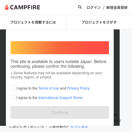
/
ログイン
新規会員登録
プロジェクトを掲載するには
プロジェクトをさがす
Welcome,
International users
This site is available to users outside Japan. Before
continuing, please confirm the following.
aoshimamegu
※ Some features may not be available depending on your
country, region, or project.
プロジェクトオーナー
I agree to the
Terms of Use
and
Privacy Policy
.
これまでに5件のプロジェクトを投稿しています
I agree to the
International Support Terms
.
在住国：日本
現在地：三重県
出身国：日本
出身地：三重県
Continue
三重県 伊勢志摩海女萌えキャラクター 碧志摩 メグ（CV:小松未可
子）です！ 三重県は北から南まで良いところいっぱいやに！ みんな
に遊びに来て欲しいな！ 三重県観光P
もっと見る