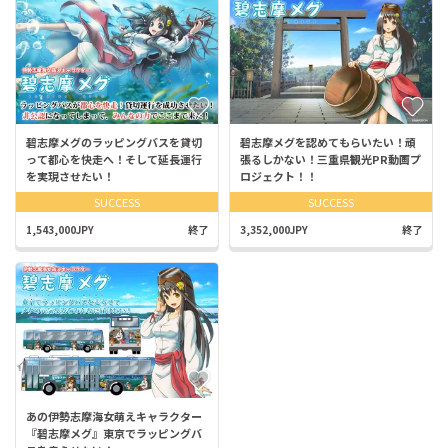
碧志摩メグのラッピングバスを貸切
碧志摩メグを認めてもらいたい！頑
って都心を快走へ！そして延長運行
張るしかない！三重県観光PR動画プ
を実現させたい！
ロジェクト！！
SUCCESS
SUCCESS
1,543,000JPY
終了
3,352,000JPY
終了
あの伊勢志摩海女萌えキャラクター
『碧志摩メグ』東京でラッピングバ