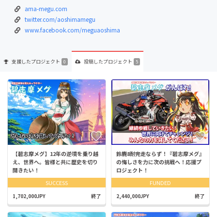
ama-megu.com
twitter.com/aoshimamegu
www.facebook.com/meguaoshima
支援した
プロジェクト
投稿した
プロジェクト
0
5
【碧志摩メグ】12年の逆境を乗り越
鈴鹿8耐完走ならず！『碧志摩メグ』
え、世界へ。皆様と共に歴史を切り
の悔しさを力に次の挑戦へ！応援プ
開きたい！
ロジェクト！
SUCCESS
FUNDED
1,702,000JPY
終了
2,440,000JPY
終了