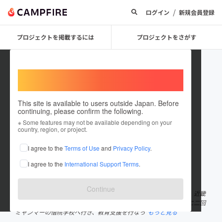
/
ログイン
新規会員登録
プロジェクトを掲載するには
プロジェクトをさがす
Welcome,
International users
This site is available to users outside Japan. Before
continuing, please confirm the following.
apollo1
※ Some features may not be available depending on your
country, region, or project.
プロジェクトオーナー
I agree to the
Terms of Use
and
Privacy Policy
.
これまでに3回支援して2件のプロジェクトを投稿しています
I agree to the
International Support Terms
.
在住国：未設定
出身国：未設定
Continue
こんにちは、私たちは近大国際ボランティア団体APOLLOです！！ 近畿
大学を拠点とし、幅広い大学の学生が集まっている団体です。 年に二回
ミャンマーの僧院学校へ行き、教育支援を行なっ
もっと見る