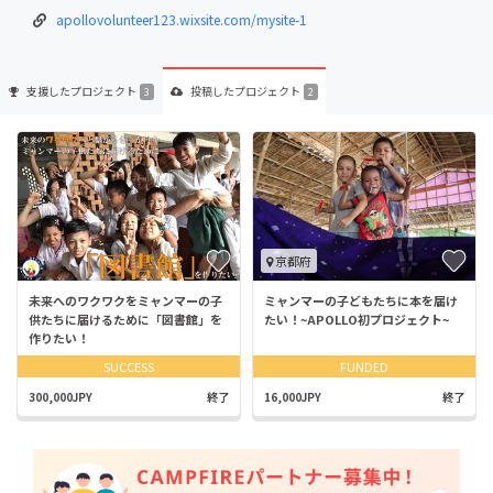
apollovolunteer123.wixsite.com/mysite-1
支援した
プロジェクト
投稿した
プロジェクト
3
2
京都府
未来へのワクワクをミャンマーの子
ミャンマーの子どもたちに本を届け
供たちに届けるために「図書館」を
たい！~APOLLO初プロジェクト~
作りたい！
SUCCESS
FUNDED
300,000JPY
終了
16,000JPY
終了