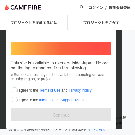
/
ログイン
新規会員登録
プロジェクトを掲載するには
プロジェクトをさがす
Welcome,
International users
This site is available to users outside Japan. Before
continuing, please confirm the following.
applebaum
※ Some features may not be available depending on your
country, region, or project.
プロジェクトオーナー
I agree to the
Terms of Use
and
Privacy Policy
.
これまでに1件のプロジェクトを投稿しています
I agree to the
International Support Terms
.
在住国：日本
現在地：栃木県
出身国：日本
出身地：未設定
Continue
学生時代は家庭教師や幼稚園でのアルバイトを経験。 大学卒業後は黒磯
いずみ幼稚園認定こども園に勤務（10年目）。学童保育事業にも従事。
認定こども園勤務の傍ら、2018年より個別指導
もっと見る