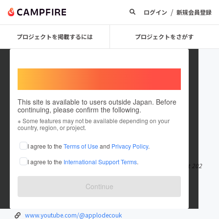
/
ログイン
新規会員登録
プロジェクトを掲載するには
プロジェクトをさがす
Welcome,
International users
This site is available to users outside Japan. Before
continuing, please confirm the following.
applodecouk
※ Some features may not be available depending on your
country, region, or project.
在住国：日本
現在地：未設定
I agree to the
Terms of Use
and
Privacy Policy
.
出身国：日本
出身地：未設定
I agree to the
International Support Terms
.
Danh sách top 10 nhà cái uy tín đánh lô đề trực tuyến uy tín nhất 202
6 cập nhật liên tục l
もっと見る
Continue
applode.co.uk/
x.com/applodecouk
www.youtube.com/@applodecouk