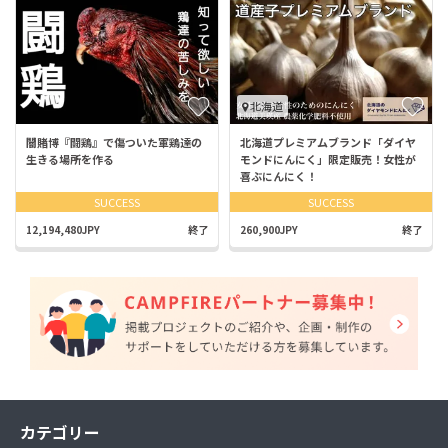
北海道
闇賭博『闘鶏』で傷ついた軍鶏達の
北海道プレミアムブランド「ダイヤ
生きる場所を作る
モンドにんにく」限定販売！女性が
喜ぶにんにく！
SUCCESS
SUCCESS
12,194,480JPY
終了
260,900JPY
終了
カテゴリー