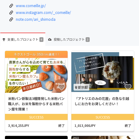
www.corneille.jp/
www.instagram.com/_corneille/
note.com/ari_shimoda
支援した
プロジェクト
投稿した
プロジェクト
4
3
東京都
米粉パン新製法3種開発した米粉パン
「アトリエのみの花屋」の急な引越
職人が、お米を製粉からする米粉パ
しにお力をお貸しください！
ン屋を開業！
SUCCESS
SUCCESS
3,914,255JPY
終了
1,013,000JPY
終了