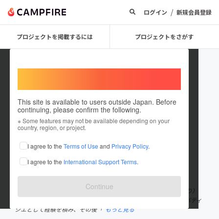
/
ログイン
新規会員登録
プロジェクトを掲載するには
プロジェクトをさがす
Welcome,
International users
This site is available to users outside Japan. Before
continuing, please confirm the following.
corneille
※ Some features may not be available depending on your
country, region, or project.
プロジェクトオーナー
I agree to the
Terms of Use
and
Privacy Policy
.
これまでに4回支援して3件のプロジェクトを投稿しています
I agree to the
International Support Terms
.
在住国：日本
現在地：東京都
出身国：日本
出身地：三重県
Continue
うつわのお店 corneille（コルネイユ） 店主 下田 有利（しもだ あり）
テーブルコーディネーター、フードスタイリストでもあります。 パティ
シエとして経験を積み、その後「
もっと見る