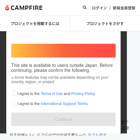
/
ログイン
新規会員登録
プロジェクトを掲載するには
プロジェクトをさがす
Welcome,
International users
This site is available to users outside Japan. Before
continuing, please confirm the following.
arigatoucompanycom
※ Some features may not be available depending on your
country, region, or project.
プロジェクトオーナー
I agree to the
Terms of Use
and
Privacy Policy
.
これまでに4回支援して1件のプロジェクトを投稿しています
I agree to the
International Support Terms
.
在住国：日本
現在地：未設定
出身国：日本
出身地：未設定
Continue
いわき市で飲食店を経営している(株)ありがとうカンパニーの正木聡で
す。 当社の理念 「出逢ったすべての人から ありがとう と感謝される会
社を目指して」 たった10坪のお店を妻と二人
もっと見る