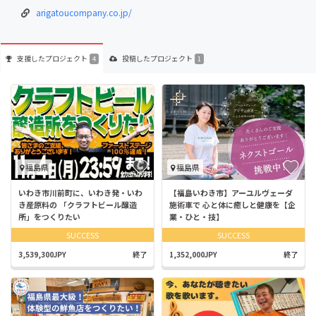
arigatoucompany.co.jp/
支援した
プロジェクト
投稿した
プロジェクト
4
1
福島県
福島県
いわき市川前町に、いわき発・いわ
【福島いわき市】アーユルヴェーダ
き産原料の 「クラフトビール醸造
施術車で 心と体に癒しと健康を【企
所」をつくりたい
業・ひと・技】
SUCCESS
SUCCESS
3,539,300JPY
終了
1,352,000JPY
終了