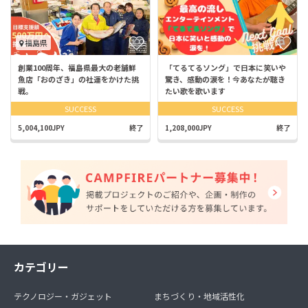
福島県
創業100周年、福島県最大の老舗鮮
「てるてるソング」で日本に笑いや
魚店「おのざき」の社運をかけた挑
驚き、感動の涙を！今あなたが聴き
戦。
たい歌を歌います
SUCCESS
SUCCESS
5,004,100JPY
終了
1,208,000JPY
終了
カテゴリー
テクノロジー・ガジェット
まちづくり・地域活性化