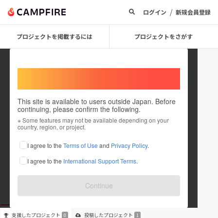
/
ログイン
新規会員登録
プロジェクトを掲載するには
プロジェクトをさがす
Welcome,
International users
This site is available to users outside Japan. Before
continuing, please confirm the following.
asakusakaiunndou18
※ Some features may not be available depending on your
country, region, or project.
プロジェクトオーナー
I agree to the
Terms of Use
and
Privacy Policy
.
これまでに1件のプロジェクトを投稿しています
I agree to the
International Support Terms
.
在住国：未設定
出身国：未設定
Continue
支援した
プロジェクト
投稿した
プロジェクト
0
1