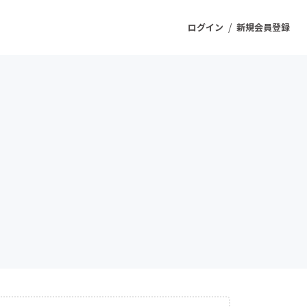
/
ログイン
新規会員登録
ジェクト
もうすぐ公開されます
プロダクト
ファッション
スポーツ
ケア
ソーシャルグッド