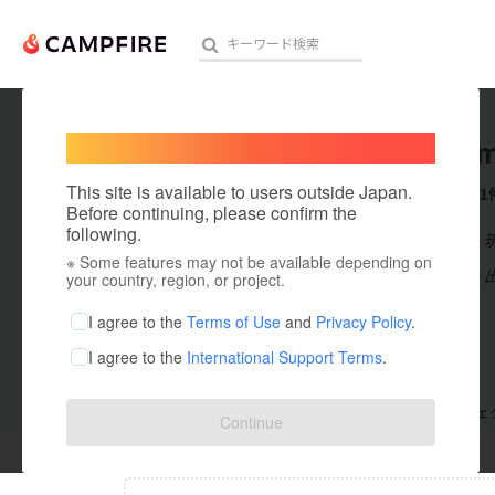
Welcome,
International users
asami_
人気のプロジェクト
注目のリ
This site is available to users outside Japan.
これまでに1
Before continuing, please confirm the
following.
在住国：日本
※ Some features may not be available depending on
アート・写真
出身国：日本
your country, region, or project.
テクノロジー・ガジェット
I agree to the
Terms of Use
and
Privacy Policy
.
I agree to the
International Support Terms
.
映像・映画
ビジネス・起業
支援した
プロジェクト
0
投稿した
プロジェ
Continue
まちづくり・地域活性化