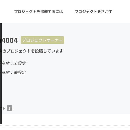
プロジェクトを掲載するには
プロジェクトをさがす
m4004
プロジェクトオーナー
ターン
注目の新着プロジェクト
募集終了が近いプロ
件のプロジェクトを投稿しています
現在地：未設定
音楽
舞台・パフォーマンス
出身地：未設定
ゲーム・サービス開発
フード・飲食店
書籍・雑誌出版
アニメ・漫画
チャレンジ
ビューティー・ヘルス
クト
1