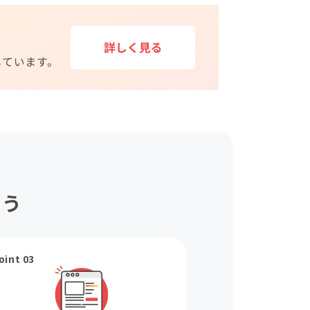
ょう
oint 03