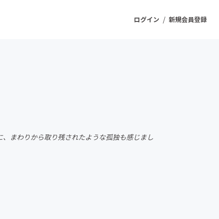
/
ログイン
新規会員登録
ジェクト
もうすぐ公開されます
プロダクト
に、まわりから取り残されたような孤独も感じまし
ファッション
スポーツ
ケア
ソーシャルグッド