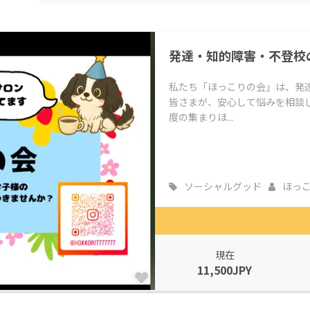
CAMPFIRE for Social Good
CAMPFIRE Creation
CAMPFIREふるさと納税
machi-ya
コミュニティ
発達・知的障害・不登校
私たち「ほっこりの会」は、発
皆さまが、安心して悩みを相談
度の集まりほ...
ソーシャルグッド
ほっ
現在
11,500JPY