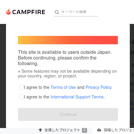
Welcome,
International users
ほっこり
人気のプロジェクト
注目のリ
This site is available to users outside Japan.
これまでに2
Before continuing, please confirm the
following.
在住国：日本
※ Some features may not be available depending on
アート・写真
出身国：日本
your country, region, or project.
長男が軽度の知
テクノロジー・ガジェット
I agree to the
Terms of Use
and
Privacy Policy
.
た。 診断まで
I agree to the
International Support Terms
.
映像・映画
www.instagr
youtube.com
ビジネス・起業
Continue
まちづくり・地域活性化
支援した
プロジェクト
0
投稿した
プロジェ