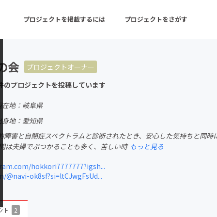
プロジェクトを掲載するには
プロジェクトをさがす
の会
プロジェクトオーナー
ターン
注目の新着プロジェクト
募集終了が近いプロ
件のプロジェクトを投稿しています
現在地：岐阜県
音楽
舞台・パフォーマンス
出身地：愛知県
的障害と自閉症スペクトラムと診断されたとき、安心した気持ちと同時
ゲーム・サービス開発
フード・飲食店
の間は夫婦でぶつかることも多く、苦しい時
もっと見る
書籍・雑誌出版
アニメ・漫画
am.com/hokkori7777777?igsh...
/@navi-ok8sf?si=ltCJwgFsUd...
チャレンジ
ビューティー・ヘルス
クト
2