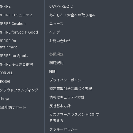
MPFIRE
CAMPFIREとは
MPFIRE コミュニティ
あんしん・安全への取り組み
PFIRE Creation
ニュース
PFIRE for Social Good
ヘルプ
PFIRE for
お問い合わせ
ertainment
各種規定
PFIRE for Sports
利用規約
MPFIRE ふるさと納税
細則
FOR ALL
プライバシーポリシー
KOSHI
特定商取引法に基づく表記
FAクラウドファンディング
情報セキュリティ方針
hi-ya
反社基本方針
助金申請サポート
カスタマーハラスメントに対す
る考え方
クッキーポリシー