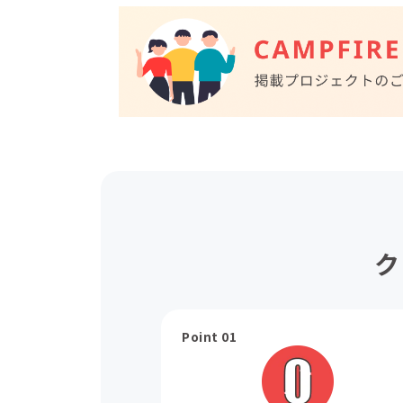
ク
Point 01