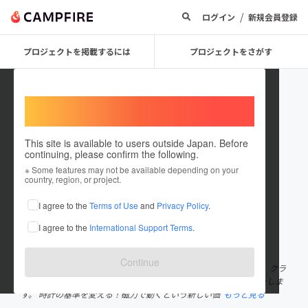
/
ログイン
新規会員登録
プロジェクトを掲載するには
プロジェクトをさがす
Welcome,
International users
This site is available to users outside Japan. Before
continuing, please confirm the following.
asiakankyo
※ Some features may not be available depending on your
country, region, or project.
プロジェクトオーナー
I agree to the
Terms of Use
and
Privacy Policy
.
これまでに1回支援して6件のプロジェクトを投稿しています
I agree to the
International Support Terms
.
在住国：日本
現在地：未設定
出身国：日本
出身地：未設定
Continue
世界中の優れたプロダクトを日本のみなさまにご紹介いたします。 クラ
ウドファンディング第二弾は「磁力で刻む腕時計」をリリースいたしま
す。 時計の基準を変える！磁力で動くという新しい価
もっと見る