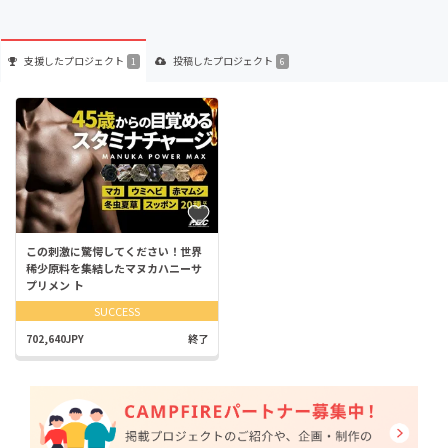
支援した
プロジェクト
投稿した
プロジェクト
1
6
この刺激に驚愕してください！世界
稀少原料を集結したマヌカハニーサ
プリメン ト
SUCCESS
702,640JPY
終了