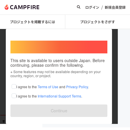
/
ログイン
新規会員登録
プロジェクトを掲載するには
プロジェクトをさがす
Welcome,
International users
This site is available to users outside Japan. Before
continuing, please confirm the following.
asmy
※ Some features may not be available depending on your
country, region, or project.
これまでに1回支援しています
I agree to the
Terms of Use
and
Privacy Policy
.
在住国：未設定
I agree to the
International Support Terms
.
出身国：未設定
Continue
支援した
プロジェクト
投稿した
プロジェクト
1
0