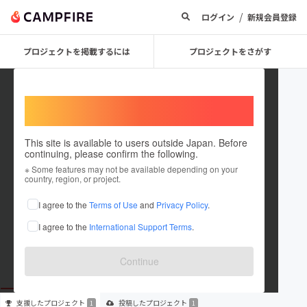
/
ログイン
新規会員登録
プロジェクトを掲載するには
プロジェクトをさがす
Welcome,
International users
This site is available to users outside Japan. Before
continuing, please confirm the following.
atema belnatio
※ Some features may not be available depending on your
country, region, or project.
プロジェクトオーナー
I agree to the
Terms of Use
and
Privacy Policy
.
これまでに1回支援して1件のプロジェクトを投稿しています
I agree to the
International Support Terms
.
在住国：未設定
出身国：未設定
Continue
支援した
プロジェクト
投稿した
プロジェクト
1
1