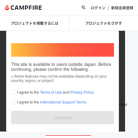
/
ログイン
新規会員登録
プロジェクトを掲載するには
プロジェクトをさがす
Welcome,
International users
This site is available to users outside Japan. Before
continuing, please confirm the following.
ausbestcasino
※ Some features may not be available depending on your
country, region, or project.
在住国：米国
I agree to the
Terms of Use
and
Privacy Policy
.
出身国：米国
I agree to the
International Support Terms
.
Only Australia-trusted gaming platforms that provide top-notch feat
ures—such as an extensi
もっと見る
Continue
ausbestcasino.com/