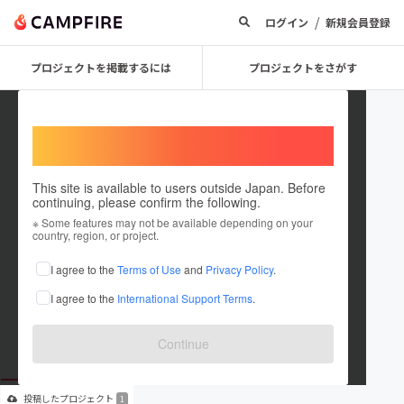
/
ログイン
新規会員登録
プロジェクトを掲載するには
プロジェクトをさがす
Welcome,
International users
This site is available to users outside Japan. Before
continuing, please confirm the following.
avenire_lond
※ Some features may not be available depending on your
country, region, or project.
プロジェクトオーナー
I agree to the
Terms of Use
and
Privacy Policy
.
これまでに1回支援して1件のプロジェクトを投稿しています
I agree to the
International Support Terms
.
在住国：日本
現在地：未設定
出身国：日本
出身地：未設定
Continue
投稿した
プロジェクト
1