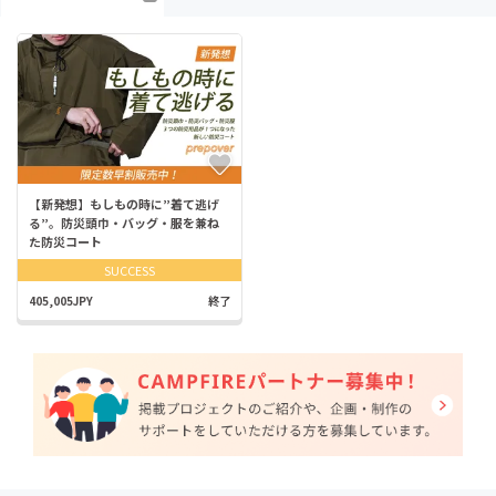
【新発想】もしもの時に”着て逃げ
る”。防災頭巾・バッグ・服を兼ね
た防災コート
SUCCESS
405,005JPY
終了