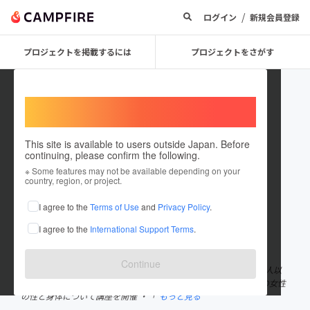
/
ログイン
新規会員登録
プロジェクトを掲載するには
プロジェクトをさがす
Welcome,
International users
This site is available to users outside Japan. Before
continuing, please confirm the following.
aya miyagi
※ Some features may not be available depending on your
country, region, or project.
プロジェクトオーナー
I agree to the
Terms of Use
and
Privacy Policy
.
これまでに1回支援して1件のプロジェクトを投稿しています
I agree to the
International Support Terms
.
在住国：日本
現在地：未設定
出身国：日本
出身地：未設定
Continue
〈助産師aya〉 ・子供達への性教育を実施 10年以上（延べ1000人以
上） ・YouTube「オトナの寺子屋」 登録者数3万人超 ・全年代の女性
の性と身体について講座を開催 ・「
もっと見る