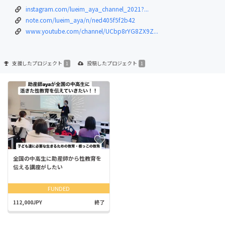
instagram.com/lueim_aya_channel_2021?...
note.com/lueim_aya/n/ned405f5f2b42
www.youtube.com/channel/UCbp8rYG8ZX9Z...
支援した
プロジェクト
投稿した
プロジェクト
1
1
全国の中高生に助産師から性教育を
伝える講座がしたい
FUNDED
112,000JPY
終了