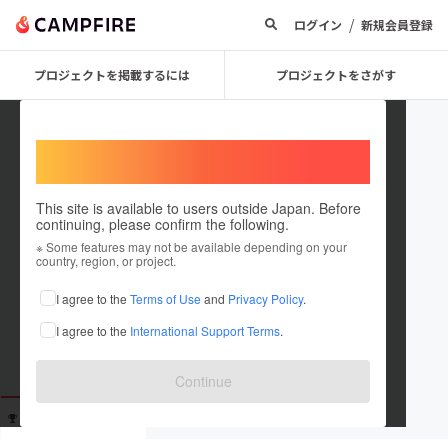
/
ログイン
新規会員登録
プロジェクトを掲載するには
プロジェクトをさがす
Welcome,
International users
This site is available to users outside Japan. Before
continuing, please confirm the following.
ayabon1004
※ Some features may not be available depending on your
country, region, or project.
これまでに6回支援しています
I agree to the
Terms of Use
and
Privacy Policy
.
在住国：日本
現在地：茨城県
I agree to the
International Support Terms
.
出身国：日本
出身地：未設定
Continue
支援した
プロジェクト
投稿した
プロジェクト
6
0