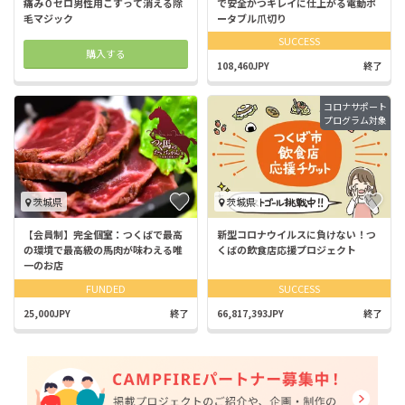
痛み０ゼロ男性用こすって消える除
で安全かつキレイに仕上がる電動ポ
毛マジック
ータブル爪切り
SUCCESS
購入する
108,460JPY
終了
コロナサポート
プログラム対象
茨城県
茨城県
【会員制】完全個室：つくばで最高
新型コロナウイルスに負けない！つ
の環境で最高級の馬肉が味わえる唯
くばの飲食店応援プロジェクト
一のお店
FUNDED
SUCCESS
25,000JPY
終了
66,817,393JPY
終了