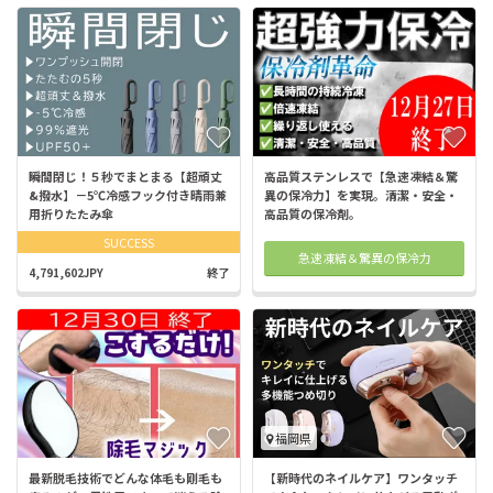
瞬間閉じ！５秒でまとまる【超頑丈
高品質ステンレスで【急速凍結＆驚
&撥水】－5℃冷感フック付き晴雨兼
異の保冷力】を実現。清潔・安全・
用折りたたみ傘
高品質の保冷剤。
SUCCESS
急速凍結＆驚異の保冷力
4,791,602JPY
終了
福岡県
最新脱毛技術でどんな体毛も剛毛も
【新時代のネイルケア】ワンタッチ