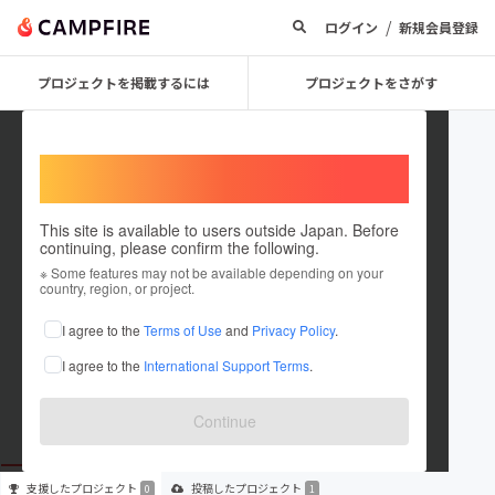
/
ログイン
新規会員登録
プロジェクトを掲載するには
プロジェクトをさがす
Welcome,
International users
This site is available to users outside Japan. Before
continuing, please confirm the following.
ayumuuu69
※ Some features may not be available depending on your
country, region, or project.
プロジェクトオーナー
I agree to the
Terms of Use
and
Privacy Policy
.
これまでに1件のプロジェクトを投稿しています
I agree to the
International Support Terms
.
在住国：未設定
出身国：未設定
Continue
支援した
プロジェクト
投稿した
プロジェクト
0
1