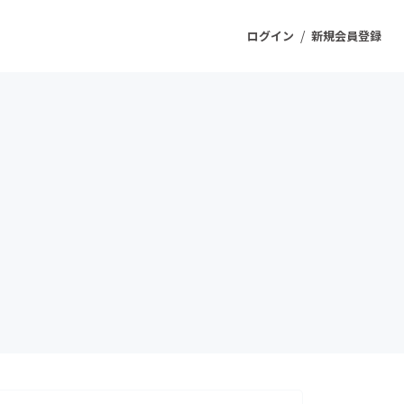
/
ログイン
新規会員登録
ジェクト
もうすぐ公開されます
プロダクト
ファッション
スポーツ
ケア
ソーシャルグッド