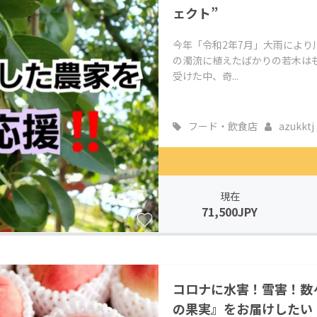
ェクト”
今年「令和2年7月」大雨によ
の濁流に植えたばかりの若木は
受けた中、奇...
フード・飲食店
azukktj
現在
71,500JPY
コロナに水害！雪害！数
の果実』をお届けしたい