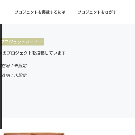
プロジェクトを掲載するには
プロジェクトをさがす
プロジェクトオーナー
ターン
注目の新着プロジェクト
募集終了が近いプロ
件のプロジェクトを投稿しています
現在地：未設定
音楽
舞台・パフォーマンス
出身地：未設定
ゲーム・サービス開発
フード・飲食店
書籍・雑誌出版
アニメ・漫画
チャレンジ
ビューティー・ヘルス