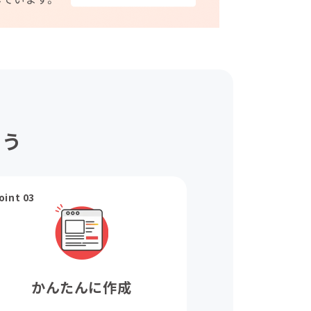
ょう
oint 03
かんたんに作成