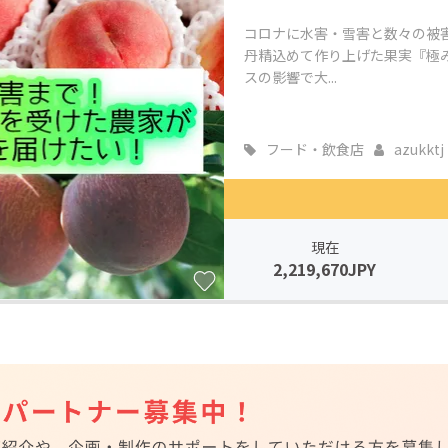
コロナに水害・雪害と数々の被
丹精込めて作り上げた果実『極
スの影響で大...
フード・飲食店
azukktj
現在
2,219,670JPY