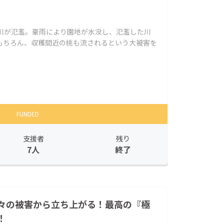
り川が氾濫。豪雨により園地が水没し、氾濫した川
もちろん、収穫間近の桃も流されるという大被害を
FUNDED
支援者
残り
7人
終了
々の被害から立ち上がる！最高の『極
！