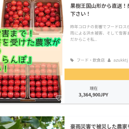
果樹王国山形から直送！
CAMPFIRE for Social Good
CAMPFIRE Creation
下さい！
CAMPFIREふるさと納税
machi-ya
コミュニティ
昨年コロナの影響でフードロス
雨による洪水被害、そして雪害
だからこそ私...
フード・飲食店
azukktj
現在
3,364,900JPY
豪雨災害で被災した農家