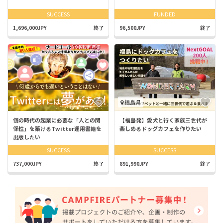
SUCCESS
FUNDED
1,696,000JPY
終了
96,500JPY
終了
福島県
個の時代の起業に必要な「人との関
【福島発】愛犬と行く家族三世代が
係性」を築けるTwitter運用書籍を
楽しめるドッグカフェを作りたい
出版したい
SUCCESS
SUCCESS
737,000JPY
終了
891,990JPY
終了