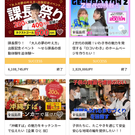
福島県
課長祭り！ 「大人の夢の叶え方」
Z世代の挑戦！いわき市の魅力を発
出版記念イベント 〜せら課長の感
信する『ロコいわき』のホームペー
動体験を追体験〜
ジを作りたい！
SUCCESS
SUCCESS
6,108,745JPY
終了
1,829,000JPY
終了
福島県
福島県
「沖縄すば」の魅力をキッチンカー
子供たちに、たこやきを通じて安全
で伝えたい【企業 ひと 技】
安心な地域の輪を提供したい！！