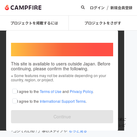
/
ログイン
新規会員登録
プロジェクトを掲載するには
プロジェクトをさがす
Welcome,
International users
This site is available to users outside Japan. Before
continuing, please confirm the following.
azumaya3daime
※ Some features may not be available depending on your
country, region, or project.
プロジェクトオーナー
I agree to the
Terms of Use
and
Privacy Policy
.
これまでに8回支援して1件のプロジェクトを投稿しています
I agree to the
International Support Terms
.
在住国：日本
現在地：福島県
出身国：日本
出身地：福島県
Continue
福島県いわき市小名浜の老舗「お食事処東や」の元３代目 |2022年末に
閉店|2023年6/12(月)福島県初の炒飯専門店として再開|福島中央テレビ
「ゴジてれChu！」等のメディアや
もっと見る