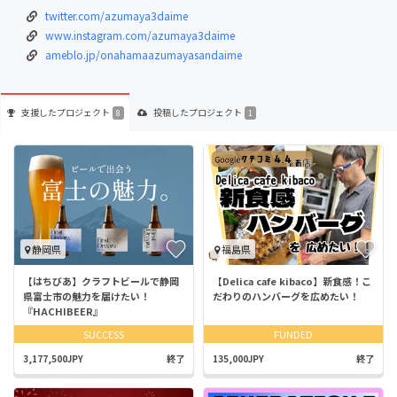
twitter.com/azumaya3daime
www.instagram.com/azumaya3daime
ameblo.jp/onahamaazumayasandaime
支援した
プロジェクト
投稿した
プロジェクト
8
1
静岡県
福島県
【はちびあ】クラフトビールで静岡
【Delica cafe kibaco】新食感！こ
県富士市の魅力を届けたい！
だわりのハンバーグを広めたい！
『HACHIBEER』
SUCCESS
FUNDED
3,177,500JPY
終了
135,000JPY
終了