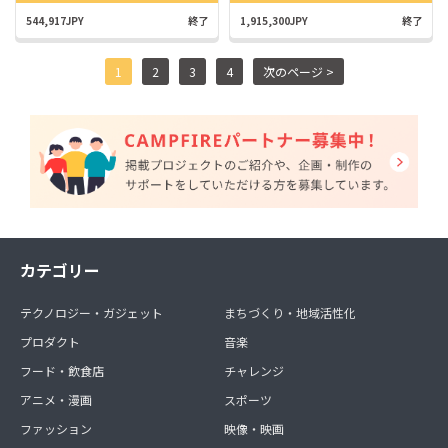
544,917JPY
終了
1,915,300JPY
終了
1
2
3
4
次のページ >
カテゴリー
テクノロジー・ガジェット
まちづくり・地域活性化
プロダクト
音楽
フード・飲食店
チャレンジ
アニメ・漫画
スポーツ
ファッション
映像・映画