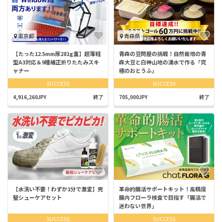
東京都
青森県
【たった12.5mm厚281g重】超薄軽
青森の豆問屋の挑戦！自然栽培の青
型A3対応＆9種補正折りたたみスキ
森大豆と白神山地の湧水で作る「究
ャナー
極のおとうふ」
SUCCESS
SUCCESS
4,916,260JPY
終了
705,000JPY
終了
【水洗い不要！わずか1分で激変】完
革命的腸活サポートキット！高精度
璧シューケアセット
腸内フローラ検査で目指す「腸活で
迷わない世界」
SUCCESS
SUCCESS