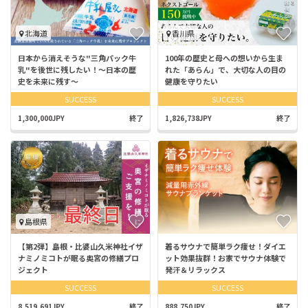
北海道
香川県
日本から消えそうな"三角パック牛
100年の歴史と母への想いから生ま
乳"を後世に残したい！〜日本の歴
れた「あらん」で、大切な人の目の
史を未来に残す〜
健康を守りたい
SUCCESS
SUCCESS
1,300,000JPY
終了
1,826,738JPY
終了
島根県
【第2弾】島根・比婆山久米神社イザ
着るサウナで簡単ラク痩せ！ダイエ
ナミノミコトが眠る奥宮の修繕プロ
ット効果抜群！お家でサウナ体験で
ジェクト
発汗＆リラックス
SUCCESS
SUCCESS
8,519,691JPY
終了
888,750JPY
終了