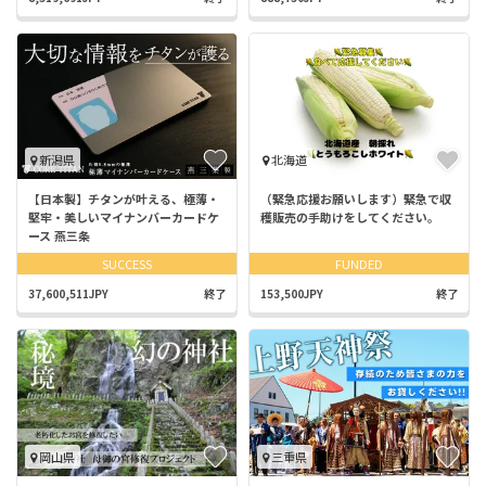
新潟県
北海道
【日本製】チタンが叶える、極薄・
（緊急応援お願いします）緊急で収
堅牢・美しいマイナンバーカードケ
穫販売の手助けをしてください。
ース 燕三条
SUCCESS
FUNDED
37,600,511JPY
終了
153,500JPY
終了
岡山県
三重県