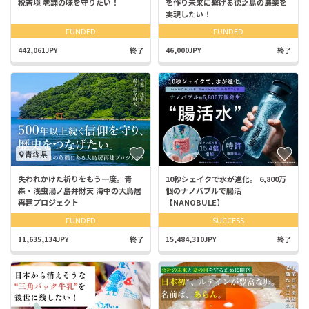
税苦境 老舗の味を守りたい！
を作り未来に繋げる徳之島の農業を
実現したい！
FUNDED
FUNDED
442,061JPY
終了
46,000JPY
終了
青森県
失われかけた祈りをもう一度。青
10秒シェイクで水が進化。 6,800万
森・浅虫湯ノ島弁財天 海中の大鳥居
個のナノバブルで腸活
再建プロジェクト
【NANOBULE】
FUNDED
SUCCESS
11,635,134JPY
終了
15,484,310JPY
終了