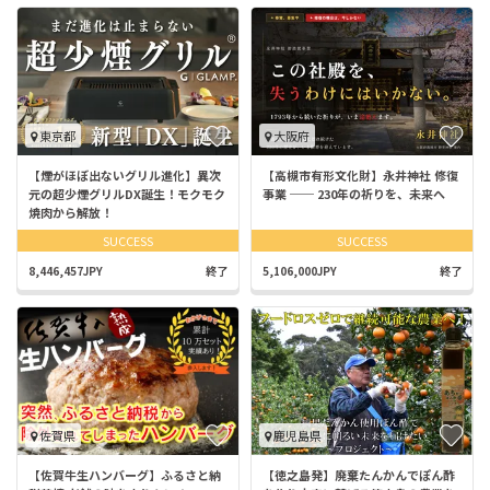
東京都
大阪府
【煙がほぼ出ないグリル進化】異次
【高槻市有形文化財】永井神社 修復
元の超少煙グリルDX誕生！モクモク
事業 ── 230年の祈りを、未来へ
焼肉から解放！
SUCCESS
SUCCESS
8,446,457JPY
終了
5,106,000JPY
終了
佐賀県
鹿児島県
【佐賀牛生ハンバーグ】ふるさと納
【徳之島発】廃棄たんかんでぽん酢