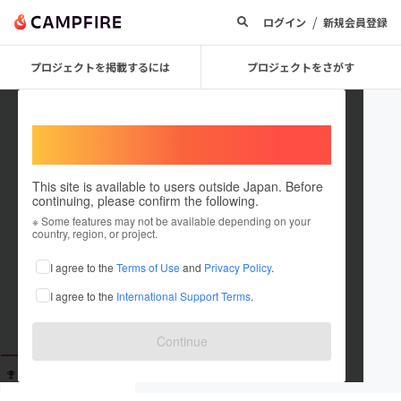
/
ログイン
新規会員登録
プロジェクトを掲載するには
プロジェクトをさがす
Welcome,
International users
This site is available to users outside Japan. Before
continuing, please confirm the following.
b953b2076ec4
※ Some features may not be available depending on your
country, region, or project.
これまでに80回支援しています
I agree to the
Terms of Use
and
Privacy Policy
.
在住国：未設定
I agree to the
International Support Terms
.
出身国：未設定
Continue
支援した
プロジェクト
投稿した
プロジェクト
80
0