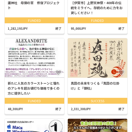
瀧神社 母御の宮 修復プロジェク
【伊賀市】上野天神祭・400年の伝
ト
統をミライへ。存続のために力をお
貸しください！
FUNDED
FUNDED
1,282,193JPY
終了
95,000JPY
終了
新たに人気のカラーストーンと憧れ
真田の未来をつくる『真田の仕掛
のアレキを超お値打ち価格で多くの
け』と『御柱』
方に提供したい
FUNDED
SUCCESS
48,300JPY
終了
2,331,300JPY
終了