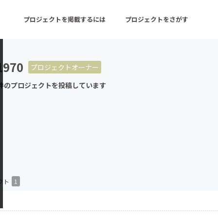
プロジェクトを掲載するには
プロジェクトをさがす
1970
プロジェクトオーナー
ターン
注目の新着プロジェクト
募集終了が近いプロ
件のプロジェクトを投稿しています
音楽
舞台・パフォーマンス
ゲーム・サービス開発
フード・飲食店
書籍・雑誌出版
アニメ・漫画
チャレンジ
ビューティー・ヘルス
クト
1