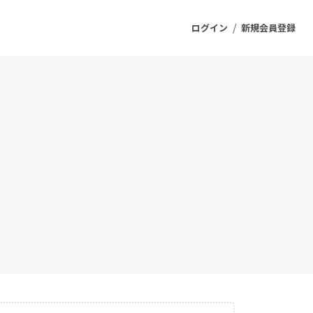
/
ログイン
新規会員登録
ジェクト
もうすぐ公開されます
プロダクト
ファッション
スポーツ
ケア
ソーシャルグッド