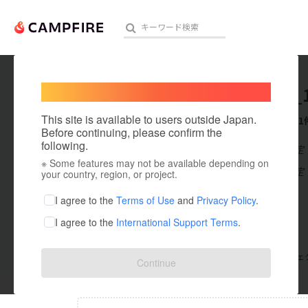
Welcome,
International users
b_sign_
人気のプロジェクト
注目のリ
This site is available to users outside Japan.
これまでに1
Before continuing, please confirm the
following.
在住国：未設定
※ Some features may not be available depending on
アート・写真
出身国：未設定
your country, region, or project.
テクノロジー・ガジェット
I agree to the
Terms of Use
and
Privacy Policy
.
I agree to the
International Support Terms
.
映像・映画
ビジネス・起業
支援した
プロジェクト
0
投稿した
プロジェ
Continue
まちづくり・地域活性化