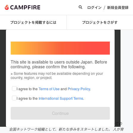
/
ログイン
新規会員登録
プロジェクトを掲載するには
プロジェクトをさがす
Welcome,
International users
This site is available to users outside Japan. Before
continuing, please confirm the following.
一般社団法人日本ベイビーシアタ
※ Some features may not be available depending on your
country, region, or project.
ーネットワーク
I agree to the
Terms of Use
and
Privacy Policy
.
プロジェクトオーナー
I agree to the
International Support Terms
.
これまでに1件のプロジェクトを投稿しています
在住国：日本
現在地：未設定
Continue
出身国：日本
出身地：未設定
2022年8月8日一般社団法人を設立 ベイビーシアターとしては初めての
全国ネットワーク組織として、新たな歩みをスタートしました。 人が育