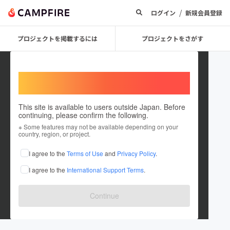
/
ログイン
新規会員登録
プロジェクトを掲載するには
プロジェクトをさがす
Welcome,
International users
This site is available to users outside Japan. Before
continuing, please confirm the following.
bar Rish incanto
※ Some features may not be available depending on your
country, region, or project.
プロジェクトオーナー
I agree to the
Terms of Use
and
Privacy Policy
.
これまでに1回支援して1件のプロジェクトを投稿しています
I agree to the
International Support Terms
.
在住国：日本
現在地：大阪府
出身国：日本
出身地：大阪府
Continue
m.facebook.com/bar.Rish.incanto