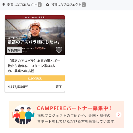
支援した
プロジェクト
投稿した
プロジェクト
1
1
長野県
【最高のアスパラ】実家の田んぼ一
枚から始める、 Uターン家族4人
の、農業への挑戦
SUCCESS
4,177,530JPY
終了