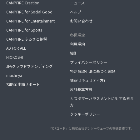
CAMPFIRE Creation
ニュース
CAMPFIRE for Social Good
ヘルプ
CAMPFIRE for Entertainment
お問い合わせ
CAMPFIRE for Sports
各種規定
CAMPFIRE ふるさと納税
利用規約
AD FOR ALL
細則
HIOKOSHI
プライバシーポリシー
JFAクラウドファンディング
特定商取引法に基づく表記
machi-ya
情報セキュリティ方針
補助金申請サポート
反社基本方針
カスタマーハラスメントに対する考え
方
クッキーポリシー
「QRコード」は株式会社デンソーウェーブの登録商標です。