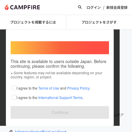
/
ログイン
新規会員登録
プロジェクトを掲載するには
プロジェクトをさがす
Welcome,
International users
This site is available to users outside Japan. Before
continuing, please confirm the following.
beerpunks6811
※ Some features may not be available depending on your
country, region, or project.
プロジェクトオーナー
I agree to the
Terms of Use
and
Privacy Policy
.
これまでに1回支援して1件のプロジェクトを投稿しています
I agree to the
International Support Terms
.
在住国：日本
現在地：静岡県
出身国：日本
出身地：未設定
Continue
2018年から掛川駅前でビールの醸造をしているカケガワビールの公式ア
カウントです。
kakegawabeer.official.ec/about