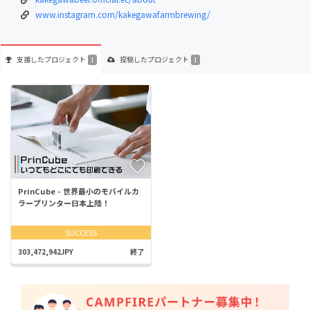
www.instagram.com/kakegawafarmbrewing/
支援した
プロジェクト
投稿した
プロジェクト
1
1
PrinCube - 世界最小のモバイルカ
ラープリンター日本上陸！
SUCCESS
303,472,942JPY
終了