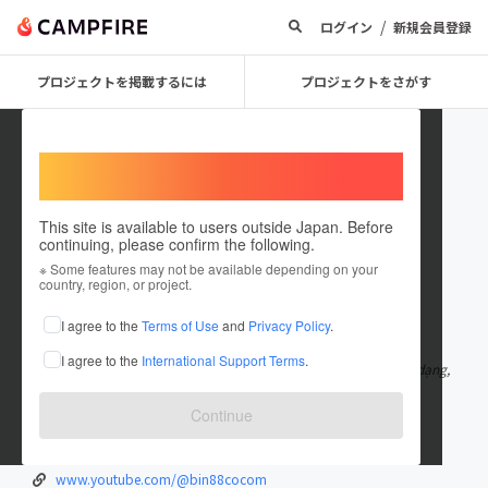
/
ログイン
新規会員登録
プロジェクトを掲載するには
プロジェクトをさがす
Welcome,
International users
This site is available to users outside Japan. Before
continuing, please confirm the following.
bin88cocom
※ Some features may not be available depending on your
country, region, or project.
在住国：日本
現在地：未設定
I agree to the
Terms of Use
and
Privacy Policy
.
出身国：日本
出身地：未設定
I agree to the
International Support Terms
.
Tham gia Bin88 – nền tảng đổi thưởng chuẩn quốc tế, game đa dạng,
tỷ lệ cao, rút tiền nhan
もっと見る
Continue
bin88.co.com/
x.com/bin88cocom
www.youtube.com/@bin88cocom