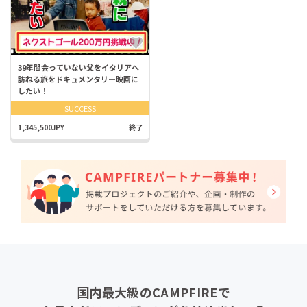
39年間会っていない父をイタリアへ
訪ねる旅をドキュメンタリー映画に
したい！
SUCCESS
1,345,500JPY
終了
国内最大級のCAMPFIREで