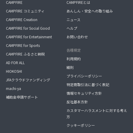
CAMPFIRE
CAMPFIREとは
CAMPFIRE コミュニティ
あんしん・安全への取り組み
CAMPFIRE Creation
ニュース
CAMPFIRE for Social Good
ヘルプ
CAMPFIRE for Entertainment
お問い合わせ
CAMPFIRE for Sports
各種規定
CAMPFIRE ふるさと納税
利用規約
AD FOR ALL
細則
HIOKOSHI
プライバシーポリシー
JFAクラウドファンディング
特定商取引法に基づく表記
machi-ya
情報セキュリティ方針
補助金申請サポート
反社基本方針
カスタマーハラスメントに対する考え
方
クッキーポリシー