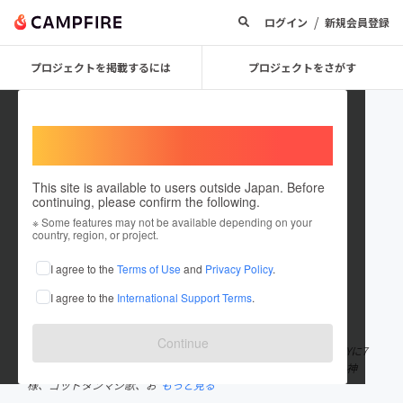
/
ログイン
新規会員登録
プロジェクトを掲載するには
プロジェクトをさがす
Welcome,
International users
This site is available to users outside Japan. Before
continuing, please confirm the following.
武内 剛 (ぶらっくさむらい)
※ Some features may not be available depending on your
country, region, or project.
プロジェクトオーナー
I agree to the
Terms of Use
and
Privacy Policy
.
これまでに20回支援して3件のプロジェクトを投稿しています
I agree to the
International Support Terms
.
在住国：日本
現在地：東京都
出身国：日本
出身地：愛知県
Continue
🇯🇵日本×🇨🇲カメルーンMixで生粋のエンターテイナー。 🇺🇸NYに7
年滞在後、芸人の道へ。 R-1グランプリ2017準決勝 TV：エンタの神
様、ゴッドタンマジ歌、お
もっと見る