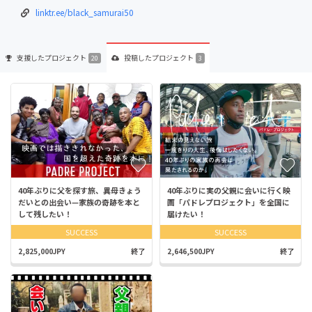
linktr.ee/black_samurai50
支援した
プロジェクト
投稿した
プロジェクト
20
3
40年ぶりに父を探す旅、異母きょう
40年ぶりに実の父親に会いに行く映
だいとの出会い—家族の奇跡を本と
画「パドレプロジェクト」を全国に
して残したい！
届けたい！
SUCCESS
SUCCESS
2,825,000JPY
終了
2,646,500JPY
終了