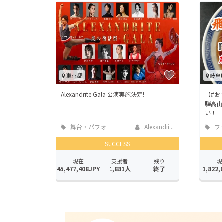
東京都
岐阜
Alexandrite Gala 公演実施決定!
【#
騨高
い！
舞台・パフォ
Alexandri...
フ
ーマンス
店
SUCCESS
現在
支援者
残り
現
45,477,408JPY
1,881人
終了
1,822,