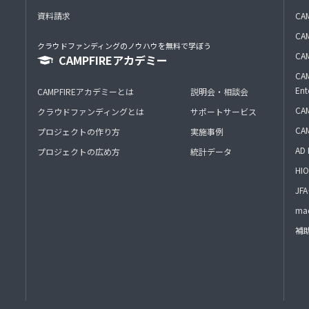
資料請求
CA
CAM
クラウドファンディングのノウハウを無料で学ぼう
CAM
CAMPFIREアカデミー
CAM
Ent
CAMPFIREアカデミーとは
説明会・相談会
CAM
クラウドファンディングとは
サポートサービス
CA
プロジェクトの作り方
実施事例
AD 
プロジェクトの広め方
統計データ
HIO
J
mac
補