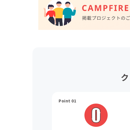
ク
Point 01