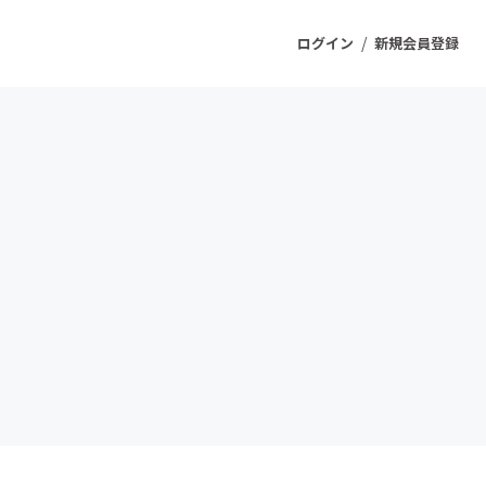
/
ログイン
新規会員登録
ジェクト
もうすぐ公開されます
プロダクト
ファッション
スポーツ
ケア
ソーシャルグッド