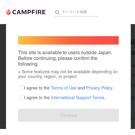
Welcome,
International users
blancbal
人気のプロジェクト
注目のリ
This site is available to users outside Japan.
これまでに3
Before continuing, please confirm the
following.
在住国：日本
※ Some features may not be available depending on
アート・写真
出身国：日本
your country, region, or project.
岐阜県飛騨市に
テクノロジー・ガジェット
I agree to the
Terms of Use
and
Privacy Policy
.
www.instagr
I agree to the
International Support Terms
.
映像・映画
ビジネス・起業
Continue
支援した
プロジェクト
3
投稿した
プロジェ
まちづくり・地域活性化