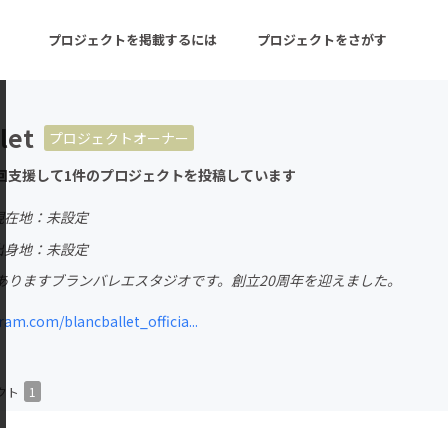
プロジェクトを掲載するには
プロジェクトをさがす
let
プロジェクトオーナー
ターン
注目の新着プロジェクト
募集終了が近いプロ
回支援して1件のプロジェクトを投稿しています
現在地：未設定
音楽
舞台・パフォーマンス
出身地：未設定
ありますブランバレエスタジオです。創立20周年を迎えました。
ゲーム・サービス開発
フード・飲食店
am.com/blancballet_officia...
書籍・雑誌出版
アニメ・漫画
チャレンジ
ビューティー・ヘルス
クト
1