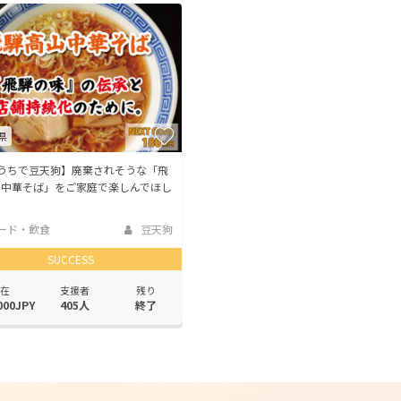
CAMPFIRE for Social Good
CAMPFIRE Creation
CAMPFIREふるさと納税
machi-ya
コミュニティ
県
おうちで豆天狗】廃棄されそうな「飛
山中華そば」をご家庭で楽しんでほし
ード・飲食
豆天狗
SUCCESS
在
支援者
残り
000JPY
405人
終了