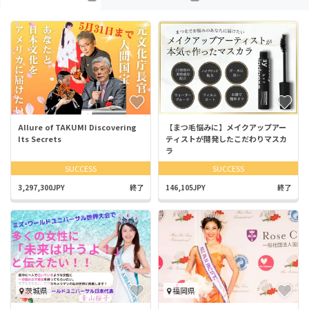
Allure of TAKUMI Discovering
【まつ毛悩みに】メイクアップアー
Its Secrets
ティストが開発したこだわりマスカ
ラ
SUCCESS
SUCCESS
3,297,300JPY
終了
146,105JPY
終了
茨城県
福岡県