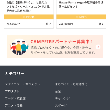
女性に【未来は叶うよ】と伝えた
Happy Pants Yoga の取り組みを世
い！ミズ・ワールドユニバーサル世
界へ広げたい！
界大会に込めた思い
FUNDED
FUNDED
752,067JPY
終了
250,000JPY
終了
カテゴリー
テクノロジー・ガジェット
まちづくり・地域活性化
プロダクト
音楽
フード・飲食店
チャレンジ
アニメ・漫画
スポーツ