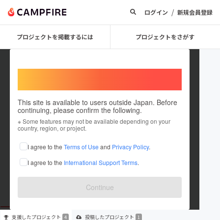
/
ログイン
新規会員登録
プロジェクトを掲載するには
プロジェクトをさがす
Welcome,
International users
This site is available to users outside Japan. Before
continuing, please confirm the following.
blindmakewosekaini
※ Some features may not be available depending on your
country, region, or project.
プロジェクトオーナー
I agree to the
Terms of Use
and
Privacy Policy
.
これまでに4回支援して1件のプロジェクトを投稿しています
I agree to the
International Support Terms
.
在住国：未設定
出身国：未設定
Continue
支援した
プロジェクト
投稿した
プロジェクト
4
1