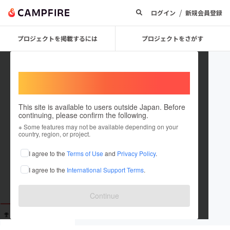
/
ログイン
新規会員登録
プロジェクトを掲載するには
プロジェクトをさがす
Welcome,
International users
This site is available to users outside Japan. Before
continuing, please confirm the following.
bluebird_tiger
※ Some features may not be available depending on your
country, region, or project.
これまでに9回支援しています
I agree to the
Terms of Use
and
Privacy Policy
.
在住国：未設定
I agree to the
International Support Terms
.
出身国：未設定
Continue
支援した
プロジェクト
投稿した
プロジェクト
9
0