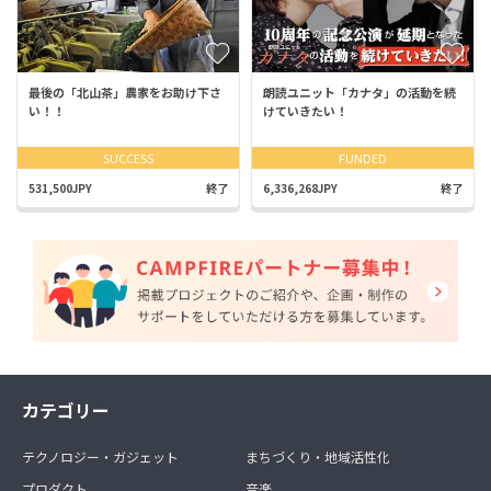
最後の「北山茶」農家をお助け下さ
朗読ユニット「カナタ」の活動を続
い！！
けていきたい！
SUCCESS
FUNDED
531,500JPY
終了
6,336,268JPY
終了
カテゴリー
テクノロジー・ガジェット
まちづくり・地域活性化
プロダクト
音楽