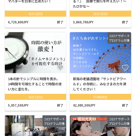
マバターを日本に広めたい！
る！』 医療で旅行を叶えたい！〜
たびかな〜
SUCCESS
SUCCESS
6,729,600JPY
終了
3,869,700JPY
終了
コロナサポート
プログラム対象
1本の針でシンプルに時間を表示。
新潟の老舗遊園地「サントピアワー
24時間を可視化することで時間の使
ルド」の存続に、みなさまの力を貸
い方に変化を。
してください！
SUCCESS
FUNDED
5,057,500JPY
終了
42,085,500JPY
終了
コロナサポート
コロナサポート
プログラム対象
プログラム対象