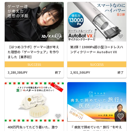
【はつめコラボ】ゲーマー達が考え
第2弾！13000Pa超小型コードレスハ
た理想の「ゲーマーウェア」を作り
ンディクリーナー AutoBot VX
ました【業界初】
SUCCESS
SUCCESS
3,280,380JPY
終了
2,931,500JPY
終了
400万円失ってたどり着いた、激ウ
『 病気で諦めていた“ 旅行 ”を叶え