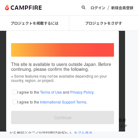
/
ログイン
新規会員登録
プロジェクトを掲載するには
プロジェクトをさがす
Welcome,
International users
This site is available to users outside Japan. Before
continuing, please confirm the following.
bokin
※ Some features may not be available depending on your
country, region, or project.
プロジェクトオーナー
I agree to the
Terms of Use
and
Privacy Policy
.
これまでに7件のプロジェクトを投稿しています
I agree to the
International Support Terms
.
在住国：日本
現在地：東京都
出身国：未設定
Continue
株式会社BOKIN代表取締役。 株式会社USEN入社後、2005年より動画
配信サービスGyaOにおいてモバイルの編成部門に就任。2008年からテ
レビ朝日グループのWeb制作会社にて
もっと見る