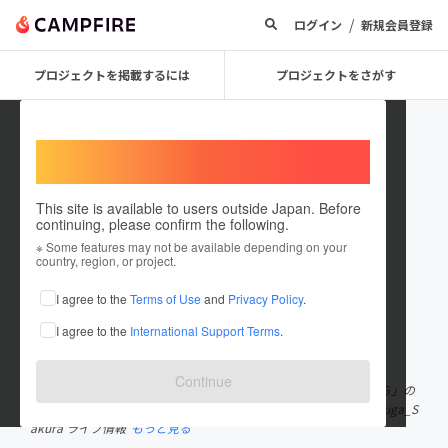
/
ログイン
新規会員登録
プロジェクトを掲載するには
プロジェクトをさがす
Welcome,
International users
This site is available to users outside Japan. Before
continuing, please confirm the following.
bokusaku_koho
※ Some features may not be available depending on your
country, region, or project.
プロジェクトオーナー
I agree to the
Terms of Use
and
Privacy Policy
.
これまでに1件のプロジェクトを投稿しています
I agree to the
International Support Terms
.
在住国：未設定
出身国：未設定
Continue
大阪に移住してきた年齢不詳の18歳、フリーアイドル「撲我さくら」の
運営垢。ブッキングなどはDMにて受付ております。 さくら@Bokuga_S
akura ライブ情報
もっと見る