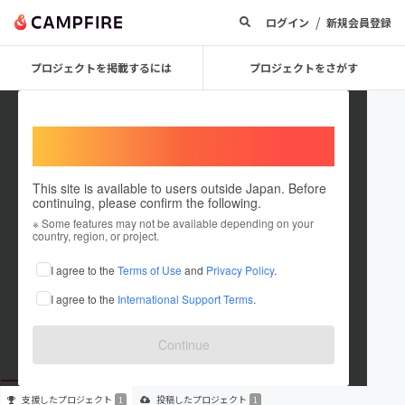
/
ログイン
新規会員登録
プロジェクトを掲載するには
プロジェクトをさがす
Welcome,
International users
This site is available to users outside Japan. Before
continuing, please confirm the following.
broken radio
※ Some features may not be available depending on your
country, region, or project.
プロジェクトオーナー
I agree to the
Terms of Use
and
Privacy Policy
.
これまでに1回支援して1件のプロジェクトを投稿しています
I agree to the
International Support Terms
.
在住国：未設定
出身国：未設定
Continue
支援した
プロジェクト
投稿した
プロジェクト
1
1