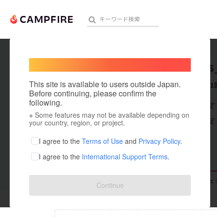
Welcome,
International users
bubbles
人気のプロジェクト
注目のリ
This site is available to users outside Japan.
これまでに1
Before continuing, please confirm the
following.
在住国：未設定
※ Some features may not be available depending on
アート・写真
出身国：未設定
your country, region, or project.
テクノロジー・ガジェット
I agree to the
Terms of Use
and
Privacy Policy
.
I agree to the
International Support Terms
.
映像・映画
ビジネス・起業
支援した
プロジェクト
1
投稿した
プロジェ
Continue
まちづくり・地域活性化