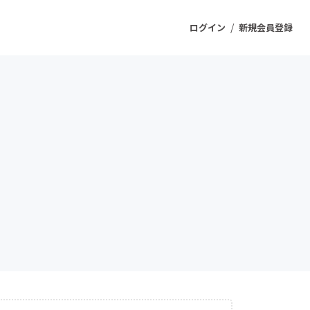
/
ログイン
新規会員登録
ジェクト
もうすぐ公開されます
プロダクト
ファッション
スポーツ
ケア
ソーシャルグッド