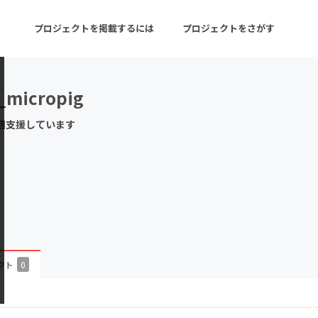
プロジェクトを掲載するには
プロジェクトをさがす
_micropig
ターン
注目の新着プロジェクト
募集終了が近いプロ
回支援しています
音楽
舞台・パフォーマンス
ゲーム・サービス開発
フード・飲食店
書籍・雑誌出版
アニメ・漫画
チャレンジ
ビューティー・ヘルス
クト
0