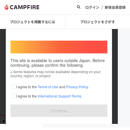
/
ログイン
新規会員登録
プロジェクトを掲載するには
プロジェクトをさがす
Welcome,
International users
This site is available to users outside Japan. Before
continuing, please confirm the following.
bubon
※ Some features may not be available depending on your
country, region, or project.
これまでに2回支援しています
I agree to the
Terms of Use
and
Privacy Policy
.
在住国：日本
現在地：未設定
I agree to the
International Support Terms
.
出身国：日本
出身地：未設定
Continue
支援した
プロジェクト
投稿した
プロジェクト
2
0