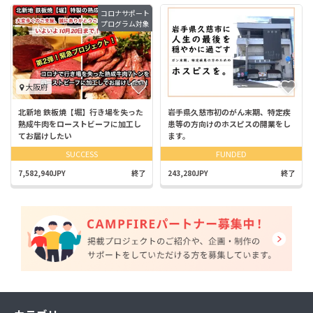
コロナサポート
プログラム対象
大阪府
北新地 鉄板焼【堀】行き場を失った
岩手県久慈市初のがん末期、特定疾
熟成牛肉をローストビーフに加工し
患等の方向けのホスピスの開業をし
てお届けしたい
ます。
SUCCESS
FUNDED
7,582,940JPY
終了
243,280JPY
終了