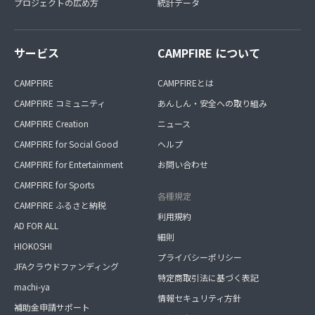
プロジェクトの広め方
統計データ
サービス
CAMPFIRE について
CAMPFIRE
CAMPFIREとは
CAMPFIRE コミュニティ
あんしん・安全への取り組み
CAMPFIRE Creation
ニュース
CAMPFIRE for Social Good
ヘルプ
CAMPFIRE for Entertainment
お問い合わせ
CAMPFIRE for Sports
各種規定
CAMPFIRE ふるさと納税
利用規約
AD FOR ALL
細則
HIOKOSHI
プライバシーポリシー
JFAクラウドファンディング
特定商取引法に基づく表記
machi-ya
情報セキュリティ方針
補助金申請サポート