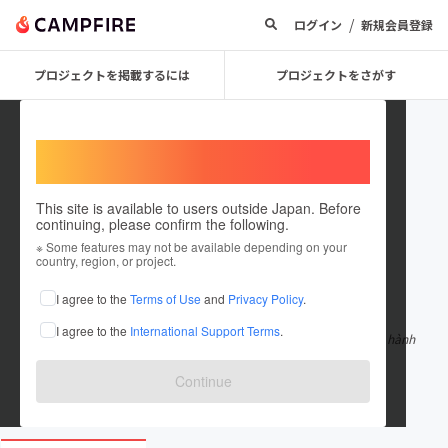
/
ログイン
新規会員登録
プロジェクトを掲載するには
プロジェクトをさがす
Welcome,
International users
This site is available to users outside Japan. Before
continuing, please confirm the following.
c88seocomm
※ Some features may not be available depending on your
country, region, or project.
在住国：日本
現在地：未設定
I agree to the
Terms of Use
and
Privacy Policy
.
出身国：日本
出身地：未設定
I agree to the
International Support Terms
.
SC88 là nhà cái giải trí trực tuyến uy tín, nổi bật với mô hình vận hành
xanh chín, minh b
もっと見る
Continue
sc88seo.com/