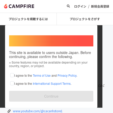
/
ログイン
新規会員登録
プロジェクトを掲載するには
プロジェクトをさがす
Welcome,
International users
This site is available to users outside Japan. Before
continuing, please confirm the following.
cacanhstore
※ Some features may not be available depending on your
country, region, or project.
在住国：日本
現在地：未設定
I agree to the
Terms of Use
and
Privacy Policy
.
出身国：日本
出身地：未設定
I agree to the
International Support Terms
.
Mua bán Cá Cảnh uy tín, giá tốt nhất. Cung cấp đầy đủ các dòng Cá C
ảnh, Cá Kiểng, Thi công
もっと見る
Continue
cacanh.store/
www.facebook.com/cacanhstore1/
www.youtube.com/@cacanhstore1