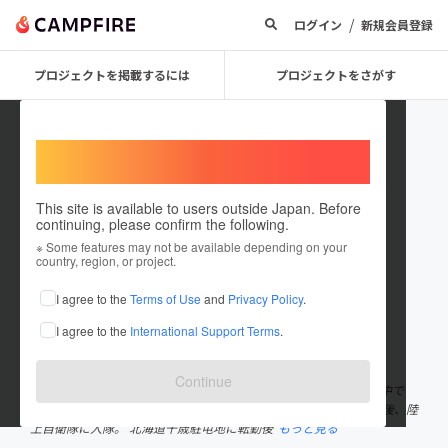
/
ログイン
新規会員登録
プロジェクトを掲載するには
プロジェクトをさがす
Welcome,
International users
This site is available to users outside Japan. Before
continuing, please confirm the following.
キャリア
※ Some features may not be available depending on your
country, region, or project.
プロジェクトオーナー
I agree to the
Terms of Use
and
Privacy Policy
.
これまでに2件のプロジェクトを投稿しています
I agree to the
International Support Terms
.
在住国：日本
現在地：福岡県
出身国：日本
出身地：福岡県
Continue
こんにちは私の名前はタロー。 SNSではキャリアという名で活動中で
す。 福岡県糸島市生まれの糸島市育ちです。 地元の農業高校卒業後、陸
上自衛隊に入隊。 北海道千歳駐屯地に転勤後
もっと見る