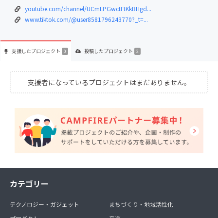
youtube.com/channel/UCmLPGwctFtKkBHgd...
www.tiktok.com/@user8581796243770?_t=...
支援した
プロジェクト
投稿した
プロジェクト
0
2
支援者になっているプロジェクトはまだありません。
カテゴリー
テクノロジー・ガジェット
まちづくり・地域活性化