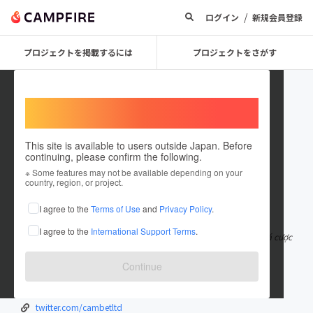
/
ログイン
新規会員登録
プロジェクトを掲載するには
プロジェクトをさがす
Welcome,
International users
This site is available to users outside Japan. Before
continuing, please confirm the following.
cambetltd
※ Some features may not be available depending on your
country, region, or project.
在住国：日本
現在地：未設定
I agree to the
Terms of Use
and
Privacy Policy
.
出身国：日本
出身地：未設定
I agree to the
International Support Terms
.
Cambet là nhà cái quốc tế đến từ UAE, nổi bật với hệ sinh thái cá cược
đa dạng gồm thể tha
もっと見る
Continue
cambet.ltd/
www.youtube.com/@cambetltd
twitter.com/cambetltd