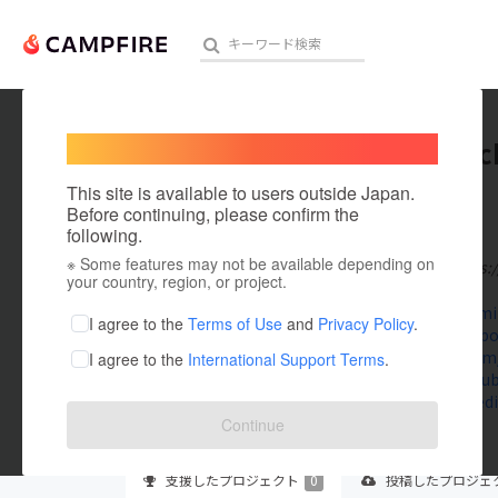
Welcome,
International users
caokhac
人気のプロジェクト
注目のリ
This site is available to users outside Japan.
在住国：米国
Before continuing, please confirm the
出身国：米国
following.
※ Some features may not be available depending on
Website: https:
アート・写真
your country, region, or project.
gdprsummit
テクノロジー・ガジェット
I agree to the
Terms of Use
and
Privacy Policy
.
www.facebo
twitter.com
I agree to the
International Support Terms
.
映像・映画
www.youtub
www.linkedi
ビジネス・起業
Continue
まちづくり・地域活性化
支援した
プロジェクト
0
投稿した
プロジェ