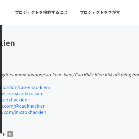
プロジェクトを掲載するには
プロジェクトをさがす
kien
ターン
注目の新着プロジェクト
募集終了が近いプロ
//gdprsummit.london/cao-khac-kien/ Cao Khắc Kiên khá nổi tiếng tron
音楽
舞台・パフォーマンス
.london/cao-khac-kien/
ゲーム・サービス開発
フード・飲食店
ok.com/caokhackien
/caokhackien
書籍・雑誌出版
アニメ・漫画
e.com/@caokhackien
n.com/in/caokhackien
チャレンジ
ビューティー・ヘルス
クト
0