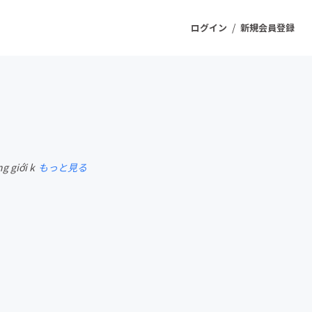
/
ログイン
新規会員登録
ジェクト
もうすぐ公開されます
g giới k
もっと見る
プロダクト
ファッション
スポーツ
ケア
ソーシャルグッド