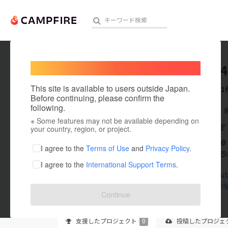
Welcome,
International users
captain
人気のプロジェクト
注目のリ
This site is available to users outside Japan.
これまでに1
Before continuing, please confirm the
following.
在住国：日本
※ Some features may not be available depending on
アート・写真
出身国：未設定
your country, region, or project.
40代の韓国出
テクノロジー・ガジェット
I agree to the
Terms of Use
and
Privacy Policy
.
本キリスト教団
I agree to the
International Support Terms
.
映像・映画
www.youtube
ashikagahig
ビジネス・起業
Continue
まちづくり・地域活性化
支援した
プロジェクト
0
投稿した
プロジェ