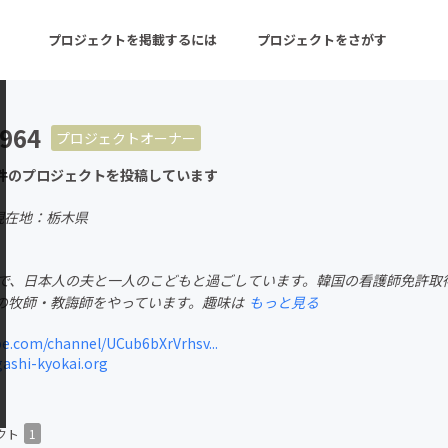
プロジェクトを掲載するには
プロジェクトをさがす
4964
プロジェクトオーナー
ターン
注目の新着プロジェクト
募集終了が近いプロ
件のプロジェクトを投稿しています
現在地：栃木県
音楽
舞台・パフォーマンス
身で、日本人の夫と一人のこどもと過ごしています。韓国の看護師免許取
ゲーム・サービス開発
フード・飲食店
の牧師・教誨師をやっています。趣味は
もっと見る
書籍・雑誌出版
アニメ・漫画
.com/channel/UCub6bXrVrhsv...
ashi-kyokai.org
チャレンジ
ビューティー・ヘルス
クト
1