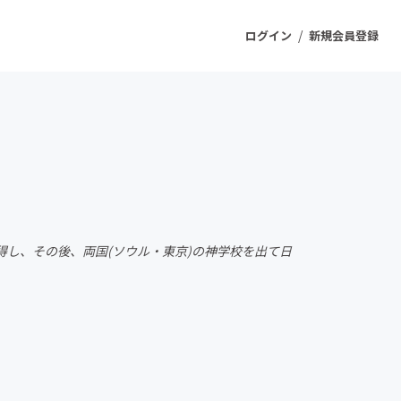
/
ログイン
新規会員登録
ジェクト
もうすぐ公開されます
プロダクト
得し、その後、両国(ソウル・東京)の神学校を出て日
ファッション
スポーツ
ケア
ソーシャルグッド