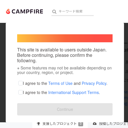
Welcome,
International users
catclub_
人気のプロジェクト
注目のリ
This site is available to users outside Japan.
これまでに3
Before continuing, please confirm the
following.
在住国：日本
※ Some features may not be available depending on
アート・写真
出身国：日本
your country, region, or project.
大阪府高槻市に位置
テクノロジー・ガジェット
I agree to the
Terms of Use
and
Privacy Policy
.
catclub-che
I agree to the
International Support Terms
.
映像・映画
twitter.com
www.instag
ビジネス・起業
Continue
まちづくり・地域活性化
支援した
プロジェクト
0
投稿した
プロジェ