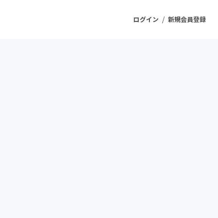
/
ログイン
新規会員登録
ジェクト
もうすぐ公開されます
プロダクト
ファッション
スポーツ
ケア
ソーシャルグッド