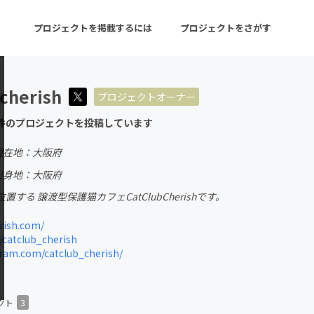
プロジェクトを掲載するには
プロジェクトをさがす
cherish
プロジェクトオーナー
ターン
注目の新着プロジェクト
募集終了が近いプロ
件のプロジェクトを投稿しています
現在地：大阪府
音楽
舞台・パフォーマンス
出身地：大阪府
する 譲渡型保護猫カフェCatClubCherishです。
ゲーム・サービス開発
フード・飲食店
rish.com/
書籍・雑誌出版
アニメ・漫画
/catclub_cherish
ram.com/catclub_cherish/
チャレンジ
ビューティー・ヘルス
クト
3