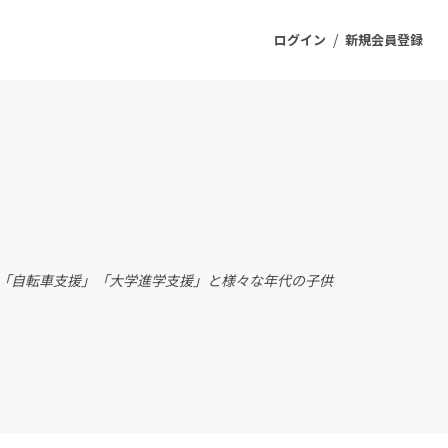
/
ログイン
新規会員登録
ジェクト
もうすぐ公開されます
プロダクト
業」「自転車支援」「大学進学支援」と様々な年代の子供
ファッション
スポーツ
ケア
ソーシャルグッド