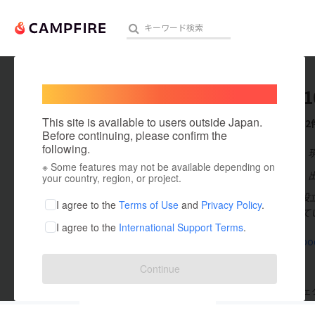
Welcome,
International users
cbb2011
人気のプロジェクト
注目のリ
This site is available to users outside Japan.
これまでに2
Before continuing, please confirm the
following.
在住国：日本
※ Some features may not be available depending on
アート・写真
出身国：日本
your country, region, or project.
2011年6月
テクノロジー・ガジェット
I agree to the
Terms of Use
and
Privacy Policy
.
たちに支援してい
I agree to the
International Support Terms
.
映像・映画
cbb-cambod
ビジネス・起業
Continue
まちづくり・地域活性化
支援した
プロジェクト
0
投稿した
プロジェ