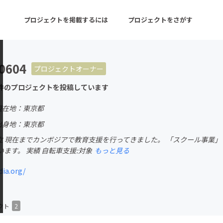
プロジェクトを掲載するには
プロジェクトをさがす
0604
プロジェクトオーナー
ターン
注目の新着プロジェクト
募集終了が近いプロ
件のプロジェクトを投稿しています
現在地：東京都
音楽
舞台・パフォーマンス
出身地：東京都
に設立 現在までカンボジアで教育支援を行ってきました。 「スクール事
ゲーム・サービス開発
フード・飲食店
ます。 実績 自転車支援:対象
もっと見る
書籍・雑誌出版
アニメ・漫画
ia.org/
チャレンジ
ビューティー・ヘルス
クト
2