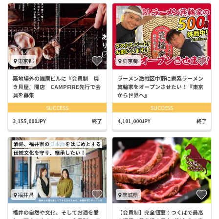
東京都
東京都
築地場外の雑居ビルに『会員制 焼
ラーメン激戦区中野に家系ラーメン
き貝屋』開店 CAMPFIRE先行で会
箕輪家をオープンさせたい！『東京
員を募集
から世界へ』
SUCCESS
SUCCESS
3,155,000JPY
終了
4,101,000JPY
終了
福井県
茨城県
福井の自然や文化、そしてお酒を愛
【会員制】完全個室：つくばで最高