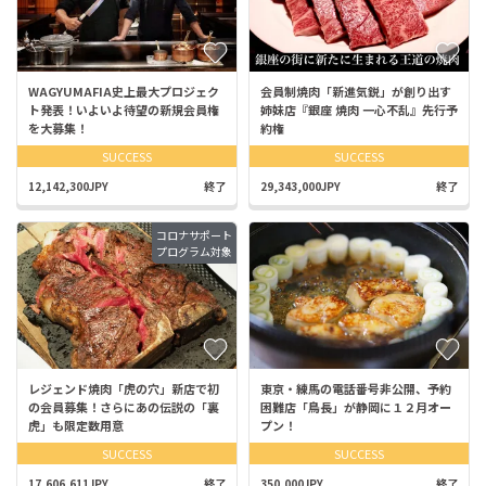
WAGYUMAFIA史上最大プロジェク
会員制焼肉「新進気鋭」が創り出す
ト発表！いよいよ待望の新規会員権
姉妹店『銀座 焼肉 一心不乱』先行予
を大募集！
約権
SUCCESS
SUCCESS
12,142,300JPY
終了
29,343,000JPY
終了
コロナサポート
プログラム対象
レジェンド焼肉「虎の穴」新店で初
東京・練馬の電話番号非公開、予約
の会員募集！さらにあの伝説の「裏
困難店「鳥長」が静岡に１２月オー
虎」も限定数用意
プン！
SUCCESS
SUCCESS
17,606,611JPY
終了
350,000JPY
終了