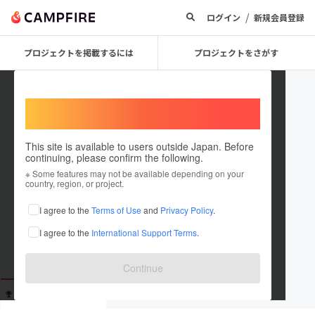
/
ログイン
新規会員登録
プロジェクトを掲載するには
プロジェクトをさがす
Welcome,
International users
This site is available to users outside Japan. Before
continuing, please confirm the following.
centurion3
※ Some features may not be available depending on your
country, region, or project.
これまでに16回支援しています
I agree to the
Terms of Use
and
Privacy Policy
.
在住国：日本
現在地：東京都
I agree to the
International Support Terms
.
出身国：日本
出身地：未設定
Continue
支援した
プロジェクト
投稿した
プロジェクト
16
0