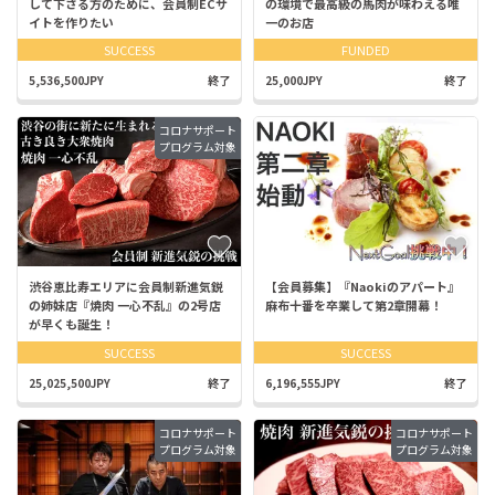
して下さる方のために、会員制ECサ
の環境で最高級の馬肉が味わえる唯
イトを作りたい
一のお店
SUCCESS
FUNDED
5,536,500JPY
終了
25,000JPY
終了
コロナサポート
プログラム対象
渋谷恵比寿エリアに会員制新進気鋭
【会員募集】『Naokiのアパート』
の姉妹店『焼肉 一心不乱』の2号店
麻布十番を卒業して第2章開幕！
が早くも誕生！
SUCCESS
SUCCESS
25,025,500JPY
終了
6,196,555JPY
終了
コロナサポート
コロナサポート
プログラム対象
プログラム対象