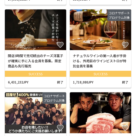
コロナサポート
プログラム対象
開店3時間で売切続出のチーズ洋菓子
ナチュラルワインの第一人者が手掛
が確実に手に入る会員を募集。限定
ける、外苑前のワインビストロが特
商品も先行販売
別会員を募集
SUCCESS
SUCCESS
6,431,232JPY
終了
1,718,080JPY
終了
コロナサポート
プログラム対象