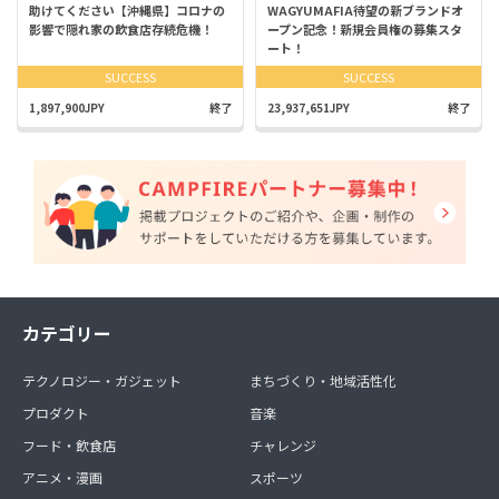
助けてください【沖縄県】コロナの
WAGYUMAFIA待望の新ブランドオ
影響で隠れ家の飲食店存続危機！
ープン記念！新規会員権の募集スタ
ート！
SUCCESS
SUCCESS
1,897,900JPY
終了
23,937,651JPY
終了
カテゴリー
テクノロジー・ガジェット
まちづくり・地域活性化
プロダクト
音楽
フード・飲食店
チャレンジ
アニメ・漫画
スポーツ