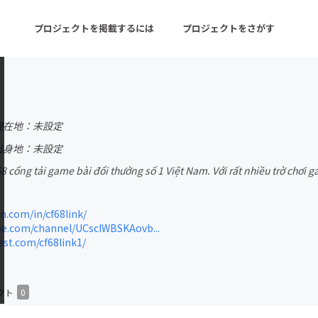
プロジェクトを掲載するには
プロジェクトをさがす
ターン
注目の新着プロジェクト
募集終了が近いプロ
現在地：未設定
出身地：未設定
8 cổng tải game bài đổi thưởng số 1 Việt Nam. Với rất nhiều trờ chơi
音楽
舞台・パフォーマンス
ゲーム・サービス開発
フード・飲食店
n.com/in/cf68link/
e.com/channel/UCscIWBSKAovb...
書籍・雑誌出版
アニメ・漫画
st.com/cf68link1/
チャレンジ
ビューティー・ヘルス
クト
0