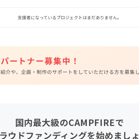
CAMPFIRE for Social Good
CAMPFIRE Creation
支援者になっているプロジェクトはまだありません。
CAMPFIREふるさと納税
machi-ya
コミュニティ
国内最大級のCAMPFIREで
ラウドファンディングを始めまし