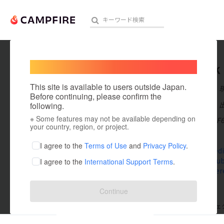
Welcome,
International users
cf68link
人気のプロジェクト
注目のリ
This site is available to users outside Japan.
在住国：日本
Before continuing, please confirm the
出身国：日本
following.
※ Some features may not be available depending on
Chúng tôi là CF6
アート・写真
your country, region, or project.
cf68.link/
テクノロジー・ガジェット
I agree to the
Terms of Use
and
Privacy Policy
.
www.linkedi
www.youtub
I agree to the
International Support Terms
.
映像・映画
www.pintere
ビジネス・起業
Continue
まちづくり・地域活性化
支援した
プロジェクト
0
投稿した
プロジェ