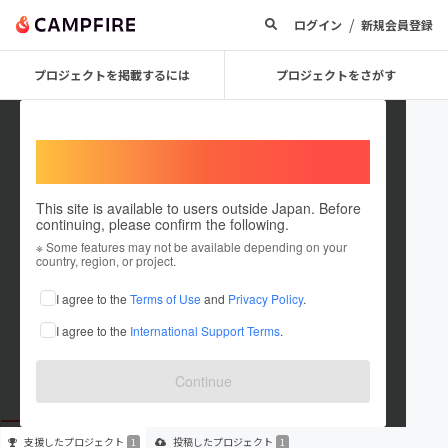
/
ログイン
新規会員登録
プロジェクトを掲載するには
プロジェクトをさがす
Welcome,
International users
This site is available to users outside Japan. Before
continuing, please confirm the following.
cgamis
※ Some features may not be available depending on your
country, region, or project.
プロジェクトオーナー
I agree to the
Terms of Use
and
Privacy Policy
.
これまでに1回支援して1件のプロジェクトを投稿しています
I agree to the
International Support Terms
.
在住国：日本
現在地：大阪府
出身国：日本
出身地：大阪府
Continue
支援した
プロジェクト
投稿した
プロジェクト
1
1