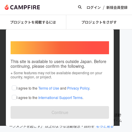
/
ログイン
新規会員登録
プロジェクトを掲載するには
プロジェクトをさがす
Welcome,
International users
This site is available to users outside Japan. Before
continuing, please confirm the following.
chad0917
※ Some features may not be available depending on your
country, region, or project.
プロジェクトオーナー
I agree to the
Terms of Use
and
Privacy Policy
.
これまでに1回支援して1件のプロジェクトを投稿しています
I agree to the
International Support Terms
.
在住国：日本
現在地：京都府
出身国：日本
出身地：京都府
Continue
私たち学生団体CHADは、理念「成長」「自己成長の場の創出」 活動
目的「両国の学生が主体となって諸問題の解決となる第一歩の活動・ム
ーブメントを起こす」 以上のような活動理念・目的を
もっと見る