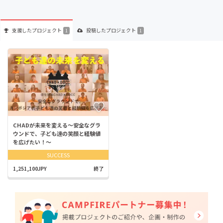
支援した
プロジェクト
投稿した
プロジェクト
1
1
CHADが未来を変える〜安全なグラ
ウンドで、子ども達の笑顔と経験値
を広げたい！〜
SUCCESS
1,251,100JPY
終了